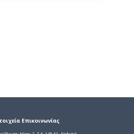
τοιχεία Επικοινωνίας
εύθυνση: Νίκης 2, Τ.Κ. 145 61, Κηφισιά