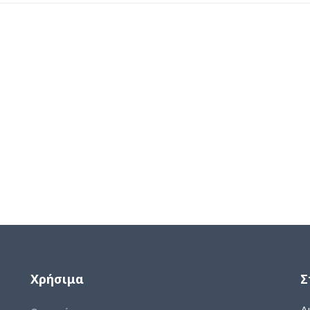
Χρήσιμα
Σ
Δι