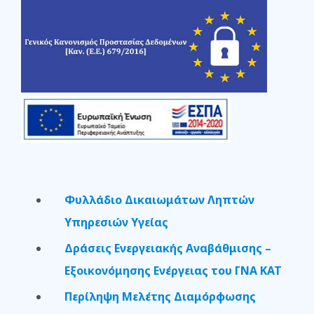
Φυλλάδιο Δικαιωμάτων Ληπτών
Υπηρεσιών Υγείας
Δράσεις Ενεργειακής Αναβάθμισης –
Εξοικονόμησης Ενέργειας του ΓΝΑ ΚΑΤ
Περίληψη Μελέτης Διαμόρφωσης