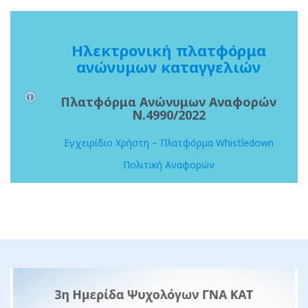
Ηλεκτρονική πλατφόρμα
ανώνυμων καταγγελιών
Πλατφόρμα Ανώνυμων Αναφορών
Ν.4990/2022
Εγχειρίδιο Χρήστη – Πλατφόρμα Whistledown
Πολιτική Αναφορών