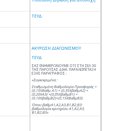
ΤΕΥΔ
ΑΚΥΡΩΣΗ ΔΙΑΓΩΝΙΣΜΟΥ
ΤΕΥΔ
ΣΑΣ ΕΝΗΜΕΡΩΝΟΥΜΕ ΟΤΙ ΣΤΗ ΣΕΛ 30
ΤΗΣ ΠΑΡΟΥΣΑΣ ΔΙΑΚ. ΠΑΡΑΛΕΙΠΕΤΑΙ Η
ΕΞΗΣ ΠΑΡΑΓΡΑΦΟΣ :
«Συγκεκριμένα :
Σταθμισμένη Βαθμολογία Προσφοράς =
(0,15ΧΒαθμ Α1) + (0,35ΧβαθμΑ2) +
(0,20ΧΑ3) +(0,05ΧβαθμΒ1) +
(0,10ΧβαθμΒ2)+(0,15ΧΒαθμΒ3).
Όπου βαθμΑ1,Α2,Α3,Β1,Β2,Β3:
βαθμολογία κριτηρίου Α1,Α2,Α3,
Β1,Β2,Β3»