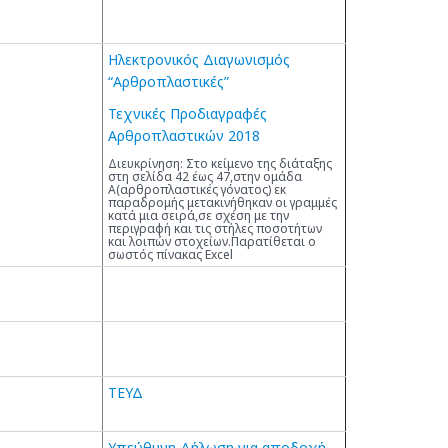
Ηλεκτρονικός Διαγωνισμός
“Αρθροπλαστικές”
Τεχνικές Προδιαγραφές
Αρθροπλαστικών 2018
Διευκρίνηση: Στο κείμενο της διάταξης
στη σελίδα 42 έως 47,στην ομάδα
Α(αρθροπλαστικές γόνατος) εκ
παραδρομής μετακινήθηκαν οι γραμμές
κατά μια σειρά,σε σχέση με την
περιγραφή και τις στήλες ποσοτήτων
και λοιπών στοχείων.Παρατίθεται ο
σωστός πίνακας Excel
ΤΕΥΔ
Υπεύθυνη Δήλωση για αποδοχή