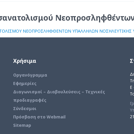
σανατολισμού Νεοπροσληφθέντω
ΤΟΛΙΣΜΟΥ ΝΕΟΠΡΟΣΛΗΦΘΕΝΤΩΝ ΥΠΑΛΛΗΛΩΝ ΝΟΣΗΛΕΥΤΙΚΗΣ ΥΠ
Χρήσιμα
Σ
Δι
Οργανόγραμμα
Τη
Εφημερίες
E 
Διαγωνισμοί – Διαβουλεύσεις – Τεχνικές
Τ
προδιαγραφές
Γ
Σύνδεσμοι
Υ
2
Πρόσβαση στο Webmail
Sitemap