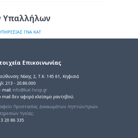
ν Υπαλλήλων
ΗΡΕΣΙΑΣ ΓΝΑ ΚΑΤ
τοιχεία Επικοινωνίας
εύθυνση: Νίκης 2, Τ.Κ. 145 61, Κηφισιά
λ: 213 - 20.86.000
- mail:
info@kat-hosp.gr
ο mail δεν αφορά κλείσιμο ραντεβού.
ραφείο Προστασίας Δικαιωμάτων Ληπτών/τριών
πηρεσιών Υγείας
:
13 20 86 335