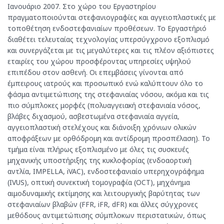
Ιανουάριο 2007. Στο χώρο του Εργαστηρίου
πραγματοποιούνται στεφανιογραφίες και αγγειοπλαστικές με
τοποθέτηση ενδοστεφανιαίων προθέσεων. Το Εργαστήριό
διαθέτει τελευταίας τεχνολογίας υπερσύγχρονο εξοπλισμό
και συνεργάζεται με τις μεγαλύτερες και τις πλέον αξιόπιστες
εταιρίες του χώρου προσφέροντας υπηρεσίες υψηλού
επιπέδου στον ασθενή. Οι επεμβάσεις γίνονται από
έμπειρους ιατρούς και προσωπικό ενώ καλύπτουν όλο το
φάσμα αντιμετώπισης της στεφανιαίας νόσου, ακόμα και τις
πιο σύμπλοκες μορφές (πολυαγγειακή στεφανιαία νόσος,
βλάβες διχασμού, ασβεστωμένα στεφανιαία αγγεία,
αγγειοπλαστική στελέχους και διάνοιξη χρόνιων ολικών
αποφράξεων με ορθόδρομη και αντίδρομη προσπέλαση). Το
τμήμα είναι πλήρως εξοπλισμένο με όλες τις συσκευές
μηχανικής υποστήριξης της κυκλοφορίας (ενδοαορτική
αντλία, IMPELLA, iVAC), ενδοστεφανιαίο υπερηχογράφημα
(IVUS), οπτική συνεκτική τομογραφία (OCT), μηχάνημα
αιμοδυναμικής εκτίμησης και λειτουργικής βαρύτητας των
στεφανιαίων βλαβών (FFR, iFR, dFR) και άλλες σύγχρονες
μεθόδους αντιμετώπισης σύμπλοκων περιστατικών, όπως