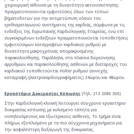
χειρουργική αίθουσα με τη δυνατότητα ακτινοσκόπησης
πραγματοποιούνται εμφυτεύσεις όλων των τύπων
βηματοδοτών για την αντιμετώπιση νόσων του
ερεθισματαγωγού συστήματος της καρδιάς, σύμφωνα με τις
ενδείξεις της Ευρωπαϊκής Καρδιολογικής Εταιρείας, ενώ επί
συγκεκριμένων ενδείξεων πραγματοποιούνται τοποθετήσεις
εμφυτεύσιμων καταγραφέων καρδιακού ρυθμού με
δυνατότητα μακροχρόνιας απομακρυσμένης
παρακολούθησης. Παράλληλα, στα πλαίσια διερεύνησης
αρρυθμιών και παρακολούθησης ασθενών με διαταραχές του
καρδιακού τοποθετούνται Holter ρυθμού (συνεχής
καταγραφή ηλεκτροκαρδιογραφήματος) 24ώρου και 48ώρου.
Εργαστήριο Δοκιμασίας Κόπωσης
(Τηλ.: 213 2086 300)
Στην Καρδιολογική κλινική λειτουργεί σύγχρονο εργαστήριο
δοκιμασίας κόπωσης με κυλιόμενο τάπητα για
νοσηλευόμενους και εξωτερικούς ασθενείς. Το τμήμα είναι
πλήρως εξοπλισμένο με τα πιο σύγχρονα μηχανήματα για
την ασφαλέστερη διεξαγωγή της δοκιμασίας.