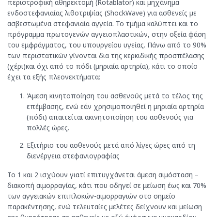
περιστροφική αθηρεκτομή (Rotablator) και μηχάνημα
ενδοστεφανιαίας λιθοτριψίας (ShockWave) για ασθενείς με
ασβεστωμένα στεφανιαία αγγεία. Το τμήμα καλύπτει και το
πρόγραμμα πρωτογενών αγγειοπλαστικών, στην οξεία φάση
του εμφράγματος, του υπουργείου υγείας. Πάνω από το 90%
των περιστατικών γίνονται δια της κερκιδικής προσπέλασης
(χέρι)και όχι από το πόδι (μηριαία αρτηρία), κάτι το οποίο
έχει τα εξής πλεονεκτήματα:
Άμεση κινητοποίηση του ασθενούς μετά το τέλος της
επέμβασης, ενώ εάν χρησιμοποιηθεί η μηριαία αρτηρία
(πόδι) απαιτείται ακινητοποίηση του ασθενούς για
πολλές ώρες.
Εξιτήριο του ασθενούς μετά από λίγες ώρες από τη
διενέργεια στεφανιογραφίας
Το 1 και 2 ισχύουν γιατί επιτυγχάνεται άμεση αιμόσταση –
διακοπή αιμορραγίας, κάτι που οδηγεί σε μείωση έως και 70%
των αγγειακών επιπλοκών-αιμορραγιών στο σημείο
παρακέντησης, ενώ τελευταίες μελέτες δείχνουν και μείωση