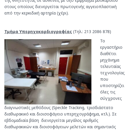
της θνητότητας σε ασθενείς με οξύ έμφραγμα μυοκαρδίου
στους οποίους διενεργείται πρωτογενής αγγειοπλαστική
από την κερκιδική αρτηρία (χέρι).
Τμήμα Υπερηχοκαρδιογραφίας
(Τηλ.: 213 2086 878)
Το
εργαστήριο
διαθέτει
μηχάνημα
τελευταίας
τεχνολογίας
που
υποστηρίζει
όλες τις
σύγχρονες
διαγνωστικές μεθόδους (Speckle Tracking, τρισδιάστατο
διαθωρακικό και διοισοφάγειο υπερηχογράφημα, κτλ.). Σε
εβδομαδιαία βάση διενεργείται μεγάλος αριθμός
διαθωρακικών και διοισοφάγειων μελετών και σημαντικός