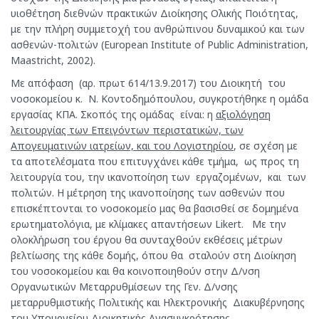
υιοθέτηση διεθνών πρακτικών Διοίκησης Ολικής Ποιότητας,
με την πλήρη συμμετοχή του ανθρώπινου δυναμικού και των
ασθενών-πολιτών (European Institute of Public Administration,
Maastricht, 2002).
Με απόφαση (αρ. πρωτ 614/13.9.2017) του Διοικητή του
νοσοκομείου κ. Ν. Κοντοδημόπουλου, συγκροτήθηκε η ομάδα
εργασίας ΚΠΑ. Σκοπός της ομάδας είναι: η
αξιολόγηση
λειτουργίας των Επειγόντων περιστατικών, των
Aπογευματινών ιατρείων, και του Λογιστηρίου
, σε σχέση με
τα αποτελέσματα που επιτυγχάνει κάθε τμήμα, ως προς τη
λειτουργία του, την ικανοποίηση των εργαζομένων, και των
πολιτών. Η μέτρηση της ικανοποίησης των ασθενών που
επισκέπτονται το νοσοκομείο μας θα βασισθεί σε δομημένα
ερωτηματολόγια, με κλίμακες απαντήσεων Likert. Με την
ολοκλήρωση του έργου θα συνταχθούν εκθέσεις μέτρων
βελτίωσης της κάθε δομής, όπου θα σταλούν στη Διοίκηση
του νοσοκομείου και θα κοινοποιηθούν στην Δ/νση
Οργανωτικών Μεταρρυθμίσεων της Γεν. Δ/νσης
μεταρρυθμιστικής Πολιτικής και Ηλεκτρονικής Διακυβέρνησης
του Υπουργείου Διοικητικής Ανασυγκρότησης.