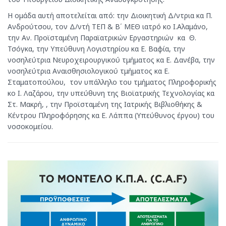
Η ομάδα αυτή αποτελείται από: την Διοικητική Δ/ντρια κα Π.
Ανδρούτσου, τον Δ/ντή ΤΕΠ & Β΄ ΜΕΘ ιατρό κο Ι.Αλαμάνο,
την Αν. Προϊσταμένη Παραϊατρικών Εργαστηριών κα Θ.
Τσόγκα, την Υπεύθυνη Λογιστηρίου κα Ε. Βαφία, την
νοσηλεύτρια Νευροχειρουργικού τμήματος κα Ε. Δανέβα, την
νοσηλεύτρια Αναισθησιολογικού τμήματος κα Ε.
Σταματοπούλου, τον υπάλληλο του τμήματος Πληροφορικής
κο Ι. Λαζάρου, την υπεύθυνη της Βιοϊατρικής Τεχνολογίας κα
Στ. Μακρή, , την Προϊσταμένη της Ιατρικής Βιβλιοθήκης &
Κέντρου Πληροφόρησης κα Ε. Λάππα (Υπεύθυνος έργου) του
νοσοκομείου.