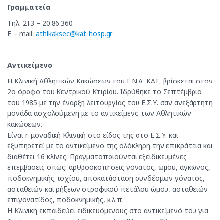
Γραμματεία
Τηλ. 213 – 20.86.360
E – mail:
athlkaksec@kat-hosp.gr
Αντικείμενο
Η Κλινική Αθλητικών Κακώσεων του Γ.Ν.Α. ΚΑΤ, βρίσκεται στον
2ο όροφο του Κεντρικού Κτιρίου. Ιδρύθηκε το Σεπτέμβριο
του 1985 με την έναρξη λειτουργίας του Ε.Σ.Υ. σαν ανεξάρτητη
μονάδα ασχολούμενη με το αντικείμενο των Αθλητικών
κακώσεων.
Είναι η μοναδική Κλινική στο είδος της στο Ε.Σ.Υ. και
εξυπηρετεί με το αντικείμενο της ολόκληρη την επικράτεια και
διαθέτει 16 κλίνες. Πραγματοποιούνται εξειδικευμένες
επεμβάσεις όπως: αρθροσκοπήσεις γόνατος, ώμου, αγκώνος,
ποδοκνημικής, ισχίου, αποκατάσταση συνδέσμων γόνατος,
ασταθειών και ρήξεων στροφικού πετάλου ώμου, ασταθειών
επιγονατίδος, ποδοκνημικής, κ.λ.π.
Η Κλινική εκπαιδεύει ειδικευόμενους στο αντικείμενό του για