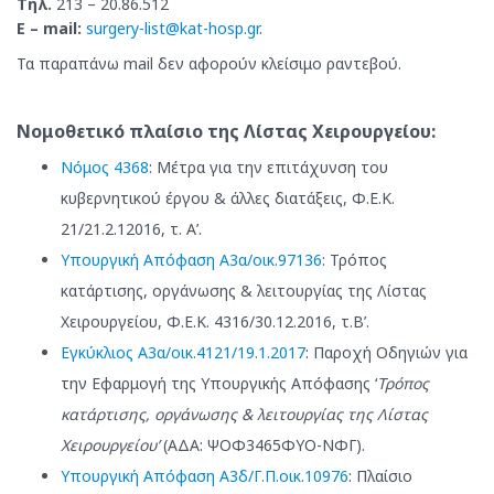
Τηλ.
213 – 20.86.512
Ε
– mail:
surgery-list@kat-hosp.gr
.
Τα παραπάνω mail δεν αφορούν κλείσιμο ραντεβού.
Νομοθετικό πλαίσιο της Λίστας Χειρουργείου:
Νόμος 4368
: Μέτρα για την επιτάχυνση του
κυβερνητικού έργου & άλλες διατάξεις, Φ.Ε.Κ.
21/21.2.12016, τ. Α’.
Υπουργική Απόφαση Α3α/οικ.97136
: Τρόπος
κατάρτισης, οργάνωσης & λειτουργίας της Λίστας
Χειρουργείου, Φ.Ε.Κ. 4316/30.12.2016, τ.Β’.
Εγκύκλιος Α3α/οικ.4121/19.1.2017
: Παροχή Οδηγιών για
την Εφαρμογή της Υπουργικής Απόφασης ‘
Τρόπος
κατάρτισης, οργάνωσης & λειτουργίας της Λίστας
Χειρουργείου’
(ΑΔΑ: ΨΟΦ3465ΦΥΟ-ΝΦΓ).
Υπουργική Απόφαση Α3δ/Γ.Π.οικ.10976
: Πλαίσιο