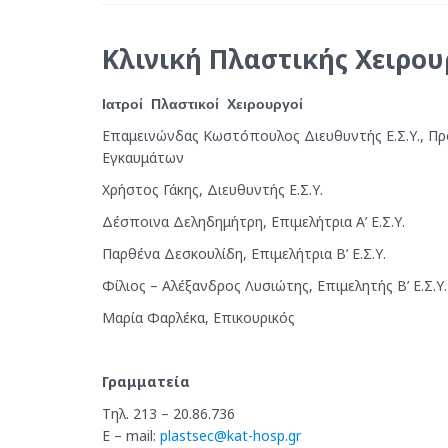
Κλινική Πλαστικής Χειρου
Ιατροί Πλαστικοί Χειρουργοί
Επαμεινώνδας Κωστόπουλος Διευθυντής Ε.Σ.Υ., Πρ
Εγκαυμάτων
Χρήστος Γάκης, Διευθυντής Ε.Σ.Υ.
Δέσποινα Δεληδημήτρη, Επιμελήτρια Α’ Ε.Σ.Υ.
Παρθένα Δεσκουλίδη, Επιμελήτρια Β’ Ε.Σ.Υ.
Φίλιος – Αλέξανδρος Λυσιώτης, Επιμελητής Β’ Ε.Σ.Υ.
Μαρία Φαρλέκα, Επικουρικός
Γραμματεία
Τηλ. 213 – 20.86.736
E – mail:
plastsec@kat-hosp.gr