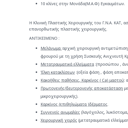
10 κλίνες στην Μονάδα(M.A.Φ) Εγκαυμάτων.
Η Κλινική Πλαστικής Χειρουργικής του Γ.Ν.Α. ΚΑΤ, α
επανορθωτικής πλαστικής χειρουργικής.
ΑΝΤΙΚΕΙΜΕΝΟ :
Μελάνωμα
:αρχική χειρουργική αντιμετώπισ
φρουρού με τη χρήση Συσκευής Ανιχνευτή Κ
Μετατραυματικά ελλείμματα
:(προσώπου , άνω
Έλκη κατακλίσεων
:(οξεία φάση , φάση αποκα
Κακοήθεις παθήσεις, Καρκίνος (
Ca
) μαστού
:
Πρωτογενής/δευτερογενής αποκατάσταση
με
μικροχειρουργικής).
Καρκίνος (επιθηλιώματα )δέρματος
.
Συγγενείς ανωμαλίες
(λαγόχειλος, λυκόστομα,
Χειρουργική χειρός
(μετατραυματικά ελλείμματ